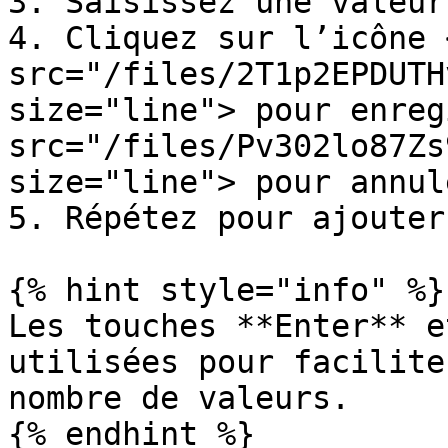
3. Saisissez une valeur
4. Cliquez sur l’icône <
src="/files/2T1p2EPDUTH
size="line"> pour enreg
src="/files/Pv302lo87Zs
size="line"> pour annule
5. Répétez pour ajouter
{% hint style="info" %}

Les touches **Enter** e
utilisées pour facilite
nombre de valeurs.

{% endhint %}
