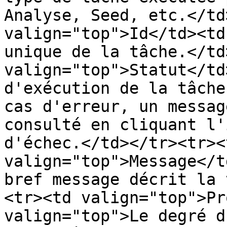
Analyse, Seed, etc.</td
valign="top">Id</td><td
unique de la tâche.</td
valign="top">Statut</td
d'exécution de la tâche
cas d'erreur, un messag
consulté en cliquant l'
d'échec.</td></tr><tr><t
valign="top">Message</t
bref message décrit la 
<tr><td valign="top">Pr
valign="top">Le degré d