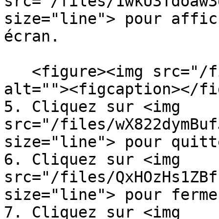
src="/files/1wkU3Tdoaw3
size="line"> pour affic
écran.

   <figure><img src="/files/5clvv7CdiDZD824CzeXB" 
alt=""><figcaption></fi
5. Cliquez sur <img 
src="/files/wX822dymBuf
size="line"> pour quitt
6. Cliquez sur <img 
src="/files/QxHOzHs1ZBf
size="line"> pour ferme
7. Cliquez sur <img 