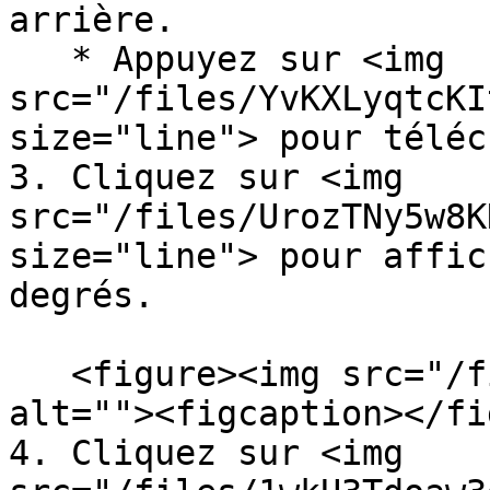
arrière.

   * Appuyez sur <img 
src="/files/YvKXLyqtcKI
size="line"> pour téléc
3. Cliquez sur <img 
src="/files/UrozTNy5w8K
size="line"> pour affic
degrés.

   <figure><img src="/files/5v4p5G15jZKINiJ9J5WX" 
alt=""><figcaption></fi
4. Cliquez sur <img 