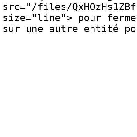
src="/files/QxHOzHs1ZBf
size="line"> pour ferme