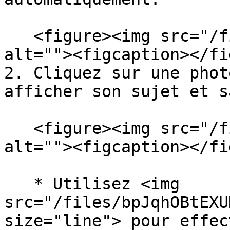
   <figure><img src="/files/34b8guHqDvzBQd9K5BFg" 
alt=""><figcaption></fi
2. Cliquez sur une phot
afficher son sujet et s
   <figure><img src="/files/yNoOfYOyx6ZkeJHeWsI2" 
alt=""><figcaption></fi
   * Utilisez <img 
src="/files/bpJqhOBtEXU
size="line"> pour effec