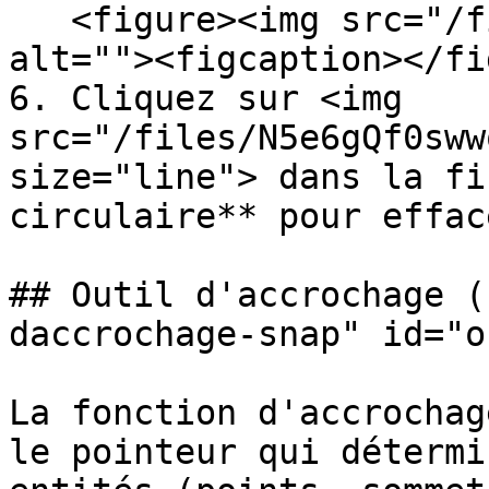
   <figure><img src="/files/wxnbZyjeiHPVR81WplZ9" 
alt=""><figcaption></fi
6. Cliquez sur <img 
src="/files/N5e6gQf0sww
size="line"> dans la fi
circulaire** pour effac
## Outil d'accrochage (
daccrochage-snap" id="o
La fonction d'accrochag
le pointeur qui détermi