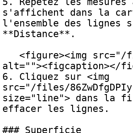
5. Répétez les mesures 
s'affichent dans la car
l'ensemble des lignes s
**Distance**.

   <figure><img src="/files/6XbiPg8v092TORj4fzlO" 
alt=""><figcaption></fi
6. Cliquez sur <img 
src="/files/86ZwDfgDPIy
size="line"> dans la fi
effacer les lignes.

### Superficie
