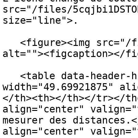
src="/files/5cqjbi1DSTO
size="line">.

   <figure><img src="/files/Ufjhm7vfMVUlGFfRnBtj" 
alt=""><figcaption></fi
   <table data-header-hidden><thead><tr><th 
width="49.69921875" ali
</th><th></th></tr></th
align="center" valign="
mesurer des distances.<
align="center" valign="